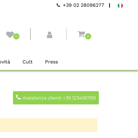
+39 02 28096277
|
0
0
vità
Cult
Press
Assistenza clienti +39 123456789