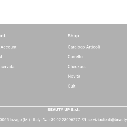
unt
Shop
 Account
Catalogo Articoli
st
Carrello
iservata
Checkout
Novità
Cult
BEAUTY UP S.r.l.
065 Inzago (MI) - Italy -
+39 02 28096277
servizioclienti@beauty