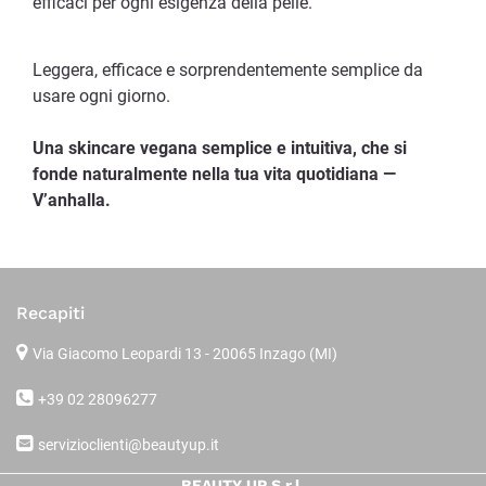
efficaci per ogni esigenza della pelle.
Leggera, efficace e sorprendentemente semplice da
usare ogni giorno.
Una skincare vegana semplice e intuitiva, che si
fonde naturalmente nella tua vita quotidiana —
V’anhalla.
Recapiti
Via Giacomo Leopardi 13
- 20065 Inzago (MI)
+39 02 28096277
servizioclienti@beautyup.it
BEAUTY UP S.r.l.