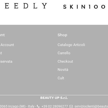
unt
Shop
 Account
Catalogo Articoli
st
Carrello
iservata
Checkout
Novità
Cult
BEAUTY UP S.r.l.
065 Inzago (MI) - Italy -
+39 02 28096277
servizioclienti@beauty