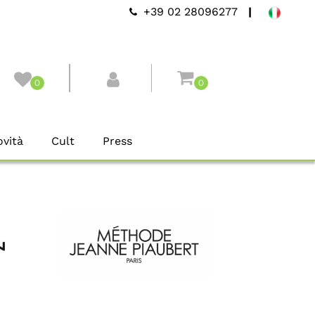
+39 02 28096277
|
0
0
vità
Cult
Press