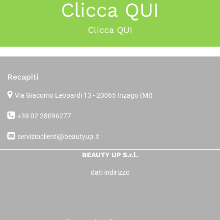
Clicca QUI
Clicca QUI
Recapiti
Via Giacomo Leopardi 13
- 20065 Inzago (MI)
+39 02 28096277
servizioclienti@beautyup.it
BEAUTY UP S.r.l.
dati indirizzo