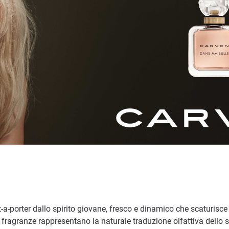
t-a-porter dallo spirito giovane, fresco e dinamico che scaturisc
 fragranze rappresentano la naturale traduzione olfattiva dello st