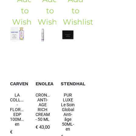
to
to
to
Wishlist
Wishlist
Wishlist
CARVEN
ENOLEA
STENDHAL
LA
CRONO
PUR
COLLECTION
ANTI-
LUXE
-
AGE
Le Soin
FLORENCE
RICH
Global
EDP
CREAM
Anti-
100ML-
- 50 ML
âge
en
50ML-
€ 43,00
en
€