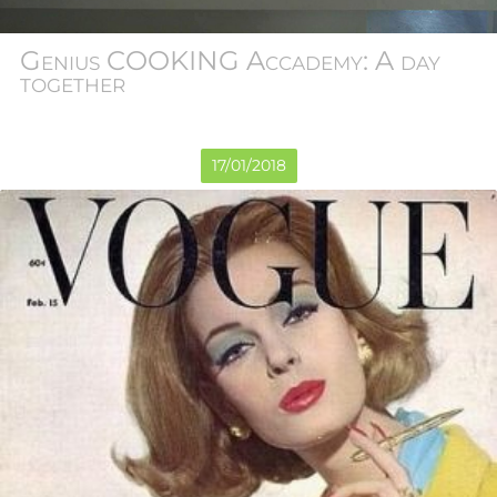
Genius COOKING Accademy: A day
together
17
/
01
/
2018