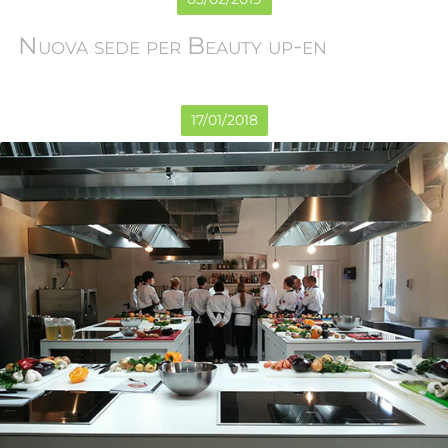
Nuova sede per Beauty up-en
17
/
01
/
2018