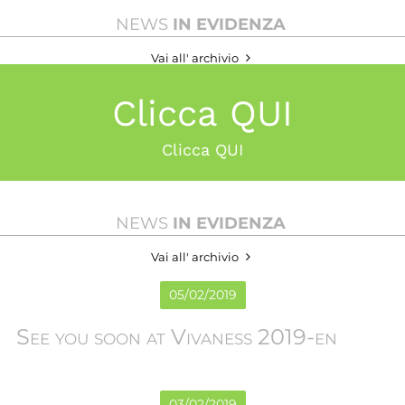
NEWS
IN EVIDENZA
Vai all' archivio
Clicca QUI
Clicca QUI
NEWS
IN EVIDENZA
Vai all' archivio
05
/
02
/
2019
See you soon at Vivaness 2019-en
03
/
02
/
2019