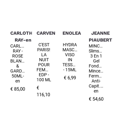
CARLOTHA
CARVEN
ENOLEA
JEANNE
RAY-en
PIAUBERT
C'EST
HYDRA
CARLOTHA
MINCEUR
PARIS!
MASCHERA
RAY -
Slimsculpt
LA
VISO
ROSE
3 En 1
NUIT
IN
BLANCHE
Gel
POUR
TESSUTO
&
Fondant
FEMME
- 15ML
GARDENIA
Minceur
EDP -
50ML-
Fermeté
€ 6,99
100 ML
en
Anti-
Capit.-200ml-
€
€ 85,00
en
116,10
€ 54,60