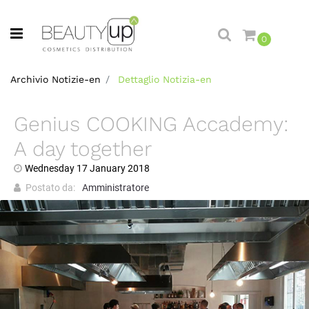
Open menu
0
Archivio Notizie-en
Dettaglio Notizia-en
Genius COOKING Accademy:
A day together
Wednesday
17
January
2018
Postato da:
Amministratore