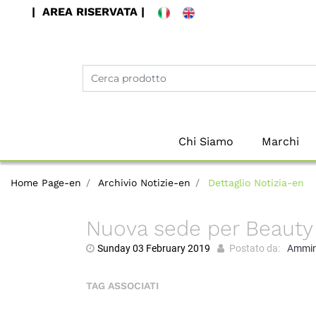
| AREA RISERVATA |
Chi Siamo
Marchi
Home Page-en
Archivio Notizie-en
Dettaglio Notizia-en
Nuova sede per Beauty
Sunday
03
February
2019
Postato da:
Ammin
TAG ASSOCIATI