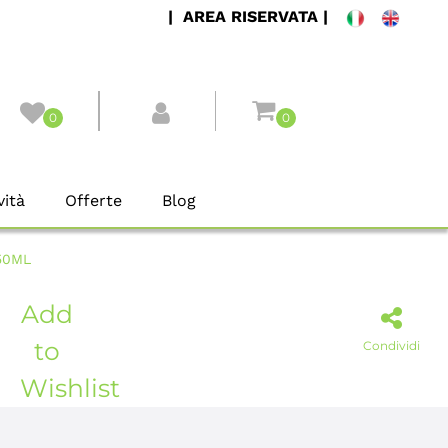
| AREA RISERVATA |
0
0
ità
Offerte
Blog
50ML
Add
to
Condividi
Wishlist