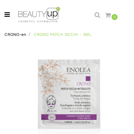
Open menu
0
CRONO-en
CRONO PATCH OCCHI - 3ML